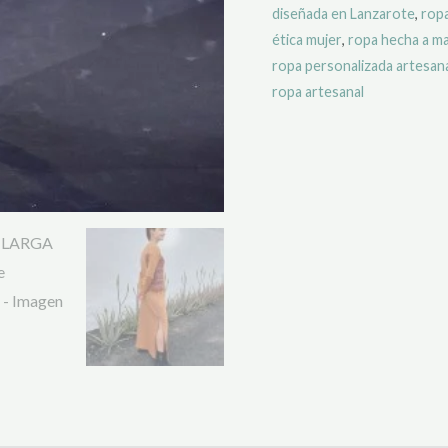
diseñada en Lanzarote
,
ropa
ética mujer
,
ropa hecha a m
ropa personalizada artesan
ropa artesanal