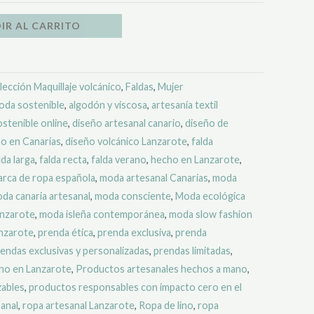
IR AL CARRITO
lección Maquillaje volcánico
,
Faldas
,
Mujer
oda sostenible
,
algodón y viscosa
,
artesanía textil
stenible online
,
diseño artesanal canario
,
diseño de
o en Canarias
,
diseño volcánico Lanzarote
,
falda
lda larga
,
falda recta
,
falda verano
,
hecho en Lanzarote
,
rca de ropa española
,
moda artesanal Canarias
,
moda
da canaria artesanal
,
moda consciente
,
Moda ecológica
anzarote
,
moda isleña contemporánea
,
moda slow fashion
nzarote
,
prenda ética
,
prenda exclusiva
,
prenda
endas exclusivas y personalizadas
,
prendas limitadas
,
ano en Lanzarote
,
Productos artesanales hechos a mano
,
zables
,
productos responsables con impacto cero en el
anal
,
ropa artesanal Lanzarote
,
Ropa de lino
,
ropa