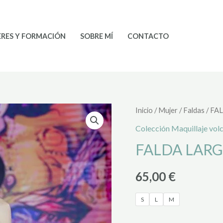
ERES Y FORMACIÓN
SOBRE MÍ
CONTACTO
FALDA
Inicio
/
Mujer
/
Faldas
/ FAL
LARGA
Colección Maquillaje vol
Maquillaje
FALDA LARGA
Volcánico
cantidad
65,00
€
S
L
M