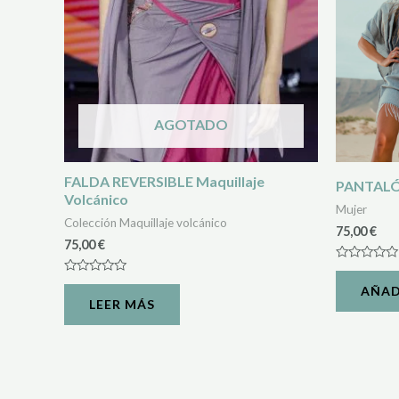
AGOTADO
FALDA REVERSIBLE Maquillaje
PANTAL
Volcánico
Mujer
Colección Maquillaje volcánico
75,00
€
75,00
€
Valorado
con
Valorado
AÑAD
0
con
LEER MÁS
de
0
5
de
5