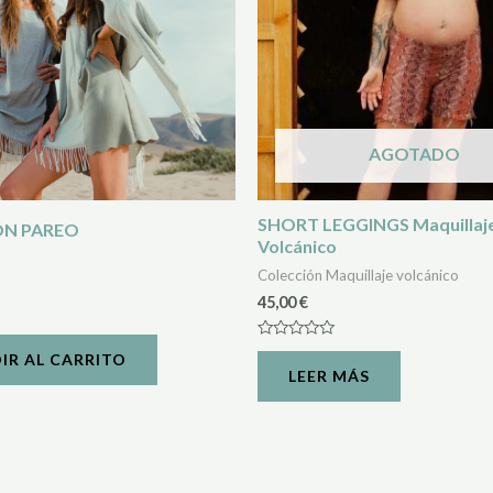
AGOTADO
SHORT LEGGINGS Maquillaj
ÓN PAREO
Volcánico
Colección Maquillaje volcánico
45,00
€
Valorado
IR AL CARRITO
con
LEER MÁS
0
de
5