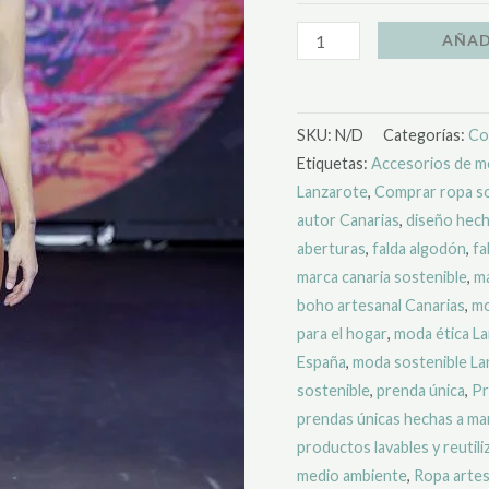
AÑAD
SKU:
N/D
Categorías:
Co
Etiquetas:
Accesorios de m
Lanzarote
,
Comprar ropa so
autor Canarias
,
diseño hech
aberturas
,
falda algodón
,
fa
marca canaria sostenible
,
ma
boho artesanal Canarias
,
mo
para el hogar
,
moda ética L
España
,
moda sostenible La
sostenible
,
prenda única
,
Pr
prendas únicas hechas a m
productos lavables y reutili
medio ambiente
,
Ropa artes