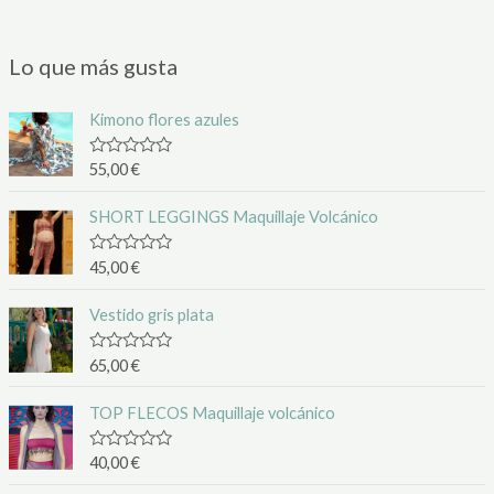
Lo que más gusta
Kimono flores azules
V
55,00
€
a
l
o
SHORT LEGGINGS Maquillaje Volcánico
r
a
d
V
45,00
€
o
a
c
l
o
o
Vestido gris plata
n
r
0
a
d
d
V
65,00
€
e
o
a
5
c
l
o
o
TOP FLECOS Maquillaje volcánico
n
r
0
a
d
d
V
40,00
€
e
o
a
5
c
l