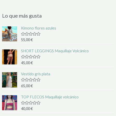
Lo que más gusta
Kimono flores azules
V
55,00
€
a
l
o
SHORT LEGGINGS Maquillaje Volcánico
r
a
d
V
45,00
€
o
a
c
l
o
o
Vestido gris plata
n
r
0
a
d
d
V
65,00
€
e
o
a
5
c
l
o
o
TOP FLECOS Maquillaje volcánico
n
r
0
a
d
d
V
40,00
€
e
o
a
5
c
l