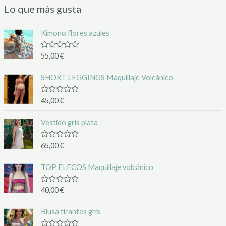
Lo que más gusta
Kimono flores azules
V
55,00
€
a
l
o
SHORT LEGGINGS Maquillaje Volcánico
r
a
d
V
45,00
€
o
a
c
l
o
o
Vestido gris plata
n
r
0
a
d
d
V
65,00
€
e
o
a
5
c
l
o
o
TOP FLECOS Maquillaje volcánico
n
r
0
a
d
d
V
40,00
€
e
o
a
5
c
l
o
o
Blusa tirantes gris
n
r
0
a