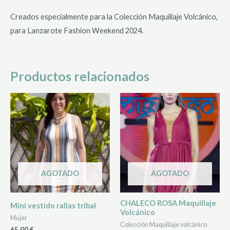
Creados especialmente para la Colección Maquillaje Volcánico,
para Lanzarote Fashion Weekend 2024.
Productos relacionados
Este
producto
tiene
múltiples
variantes.
Las
AGOTADO
AGOTADO
opciones
se
CHALECO ROSA Maquillaje
Mini vestido rallas tribal
pueden
Volcánico
Mujer
elegir
Colección Maquillaje volcánico
65,00
€