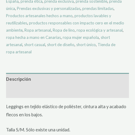
España
,
prenda ética
,
prenda exclusiva
,
prenda sostenible
,
prenda
única
,
Prendas exclusivas y personalizadas
,
prendas limitadas
,
Productos artesanales hechos a mano
,
productos lavables y
reutilizables
,
productos responsables con impacto cero en el medio
ambiente
,
Ropa artesanal
,
Ropa de lino
,
ropa ecológica y artesanal
,
ropa hecha a mano en Canarias
,
ropa mujer española
,
short
artesanal
,
short casual
,
short de diseño
,
short único
,
Tienda de
ropa artesanal
Descripción
Valoraciones (0)
Leggings en tejido elástico de poliéster, cintura alta y acabado
flecos en los bajos.
Talla S/M. Sólo existe una unidad.