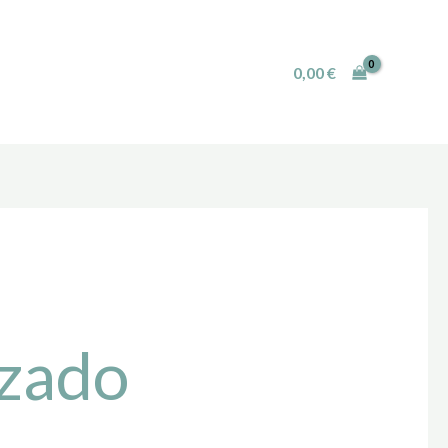
0,00
€
nzado