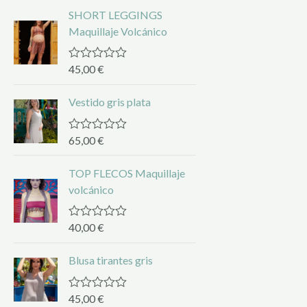
t
SHORT LEGGINGS
e
d
Maquillaje Volcánico
0
o
u
45,00
€
R
t
a
o
t
f
Vestido gris plata
e
5
d
0
o
65,00
€
R
u
a
t
t
o
TOP FLECOS Maquillaje
e
f
d
volcánico
5
0
o
u
40,00
€
R
t
a
o
t
f
Blusa tirantes gris
e
5
d
0
o
45,00
€
R
u