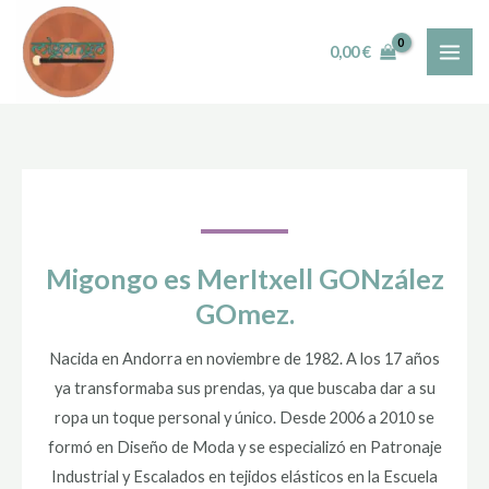
Skip
MAI
to
0,00
€
ME
content
Migongo es MerItxell GONzález
GOmez.
Nacida en Andorra en noviembre de 1982. A los 17 años
ya transformaba sus prendas, ya que buscaba dar a su
ropa un toque personal y único. Desde 2006 a 2010 se
formó en Diseño de Moda y se especializó en Patronaje
Industrial y Escalados en tejidos elásticos en la Escuela