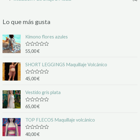
Lo que más gusta
Kimono flores azules
V
55,00
€
a
l
o
SHORT LEGGINGS Maquillaje Volcánico
r
a
d
V
45,00
€
o
a
c
l
o
o
Vestido gris plata
n
r
0
a
d
d
V
65,00
€
e
o
a
5
c
l
o
o
TOP FLECOS Maquillaje volcánico
n
r
0
a
d
d
V
40,00
€
e
o
a
5