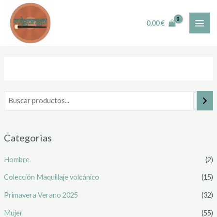
Ir
MAI
al
0,00
€
ME
contenido
Categorias
Hombre
(2)
Colección Maquillaje volcánico
(15)
Primavera Verano 2025
(32)
Mujer
(55)