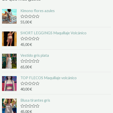
Kimono flores azules
R
55,00
€
a
t
e
SHORT LEGGINGS Maquillaje Volcánico
d
0
o
R
45,00
€
u
a
t
t
o
e
Vestido gris plata
f
d
5
0
o
R
65,00
€
u
a
t
t
o
e
TOP FLECOS Maquillaje volcánico
f
d
5
0
o
R
40,00
€
u
a
t
t
o
e
Blusa tirantes gris
f
d
5
0
o
R
45,00
€