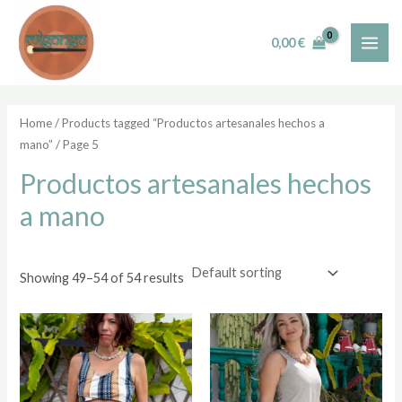
Skip
MAI
to
i
a
0,00
€
ME
content
n
x
p
p
r
r
Home
/
Products tagged “Productos artesanales hechos a
mano”
/ Page 5
i
i
c
c
Productos artesanales hechos
e
e
a mano
Showing 49–54 of 54 results
This
This
product
prod
has
has
multiple
multi